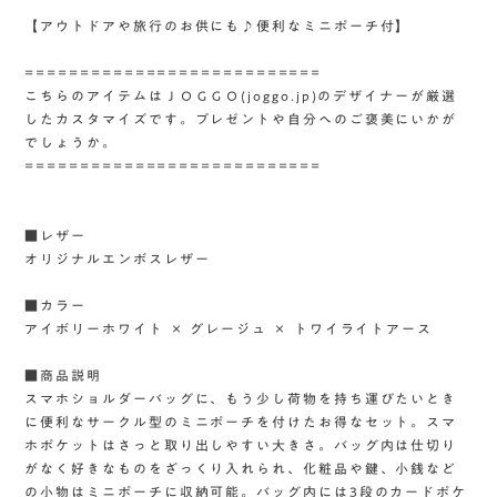
【アウトドアや旅行のお供にも♪便利なミニポーチ付】
===========================
こちらのアイテムはＪＯＧＧＯ(joggo.jp)のデザイナーが厳選
したカスタマイズです。プレゼントや自分へのご褒美にいかが
でしょうか。
===========================
■レザー
オリジナルエンボスレザー
■カラー
アイボリーホワイト × グレージュ × トワイライトアース
■商品説明
スマホショルダーバッグに、もう少し荷物を持ち運びたいとき
に便利なサークル型のミニポーチを付けたお得なセット。スマ
ホポケットはさっと取り出しやすい大きさ。バッグ内は仕切り
がなく好きなものをざっくり入れられ、化粧品や鍵、小銭など
の小物はミニポーチに収納可能。バッグ内には3段のカードポケ