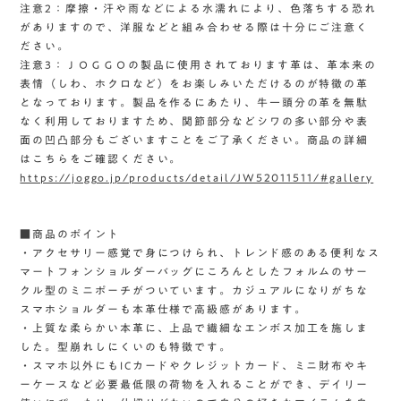
注意2：摩擦・汗や雨などによる水濡れにより、色落ちする恐れ
がありますので、洋服などと組み合わせる際は十分にご注意く
ださい。
注意3：ＪＯＧＧＯの製品に使用されております革は、革本来の
表情（しわ、ホクロなど）をお楽しみいただけるのが特徴の革
となっております。製品を作るにあたり、牛一頭分の革を無駄
なく利用しておりますため、関節部分などシワの多い部分や表
面の凹凸部分もございますことをご了承ください。商品の詳細
はこちらをご確認ください。
https://joggo.jp/products/detail/JW52011511/#gallery
■商品のポイント
・アクセサリー感覚で身につけられ、トレンド感のある便利なス
マートフォンショルダーバッグにころんとしたフォルムのサー
クル型のミニポーチがついています。カジュアルになりがちな
スマホショルダーも本革仕様で高級感があります。
・上質な柔らかい本革に、上品で繊細なエンボス加工を施しま
した。型崩れしにくいのも特徴です。
・スマホ以外にもICカードやクレジットカード、ミニ財布やキ
ーケースなど必要最低限の荷物を入れることができ、デイリー