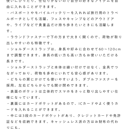
使いにぴったり。仕切りがないので自分の好きなアイテムを自
由に入れることができます。
・パスポートやモバイルバッテリーを入れれば旅行用のトラベ
ルポーチとしても活躍。フェスやキャンプなどのアウトドア
や、ライブなどで貴重品だけ持ち歩きたいときにも活躍しま
す。
・ラウンドファスナーで下の方まで大きく開くので、荷物が取り
出しやすいのも特徴です。
・ショルダーストラップは、身長や好みに合わせて60〜120cm
まで調整できます。身長の低い方も高い方もお使いいただける
長さです。
・ショルダーストラップと本体は縫い付けではなく、金具でつ
ながっており、荷物を多めにいれても安心感があります。
・どちらの肩にかけても使いやすいよう、ダブルファスナーを
採用。左右どちらからでも開け閉めできます。
・表面のポケットは立体的でスマホをさっと取り出しやすい仕
様になっています。
・裏面にはカードポケットがあるので、ICカードやよく使うカ
ードを入れることができます。
・中には3段のカードポケットがあり、クレジットカードや免許
証などを収納できます。キャッシュレス派の方はお財布の代わ
りにも。