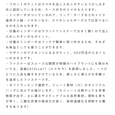
・フロントポケットはスマホを出し入れしやすいよう少し大き
めに設計しているため、ケース付きのスマホも入ります。
・ミニポーチがついているので、リップ・チークなどのメイク
道具や小銭・イヤホンなど、スマホショルダーだけでは足りない
ものを入れられます。
・付属のミニポーチはラウンドファスナーで大きく開くので出し
入れしやすいのもポイント。
・付属のミニポーチはフックで簡単に取り外せるため、それぞ
れ単品としても使うことができます。
・デザインのアクセントになるポケット。500円玉が入るくら
いの大きさです。
・ファスナーはスムーズな開閉が特徴のハイブランドにも使われ
いてる、高級EXCELLA??（エクセラ）を採用しました。一つひ
とつに入念な磨きをかけているため、美しさと滑らかな手触り
を追求したファスナーです。
・ギフトラッピング選択で、ジュート素材（※）のオリジナル
バッグに包んでお届けします。（※ジュートは燃やしても有害
物質が出ず、土に還るサスティナブルな自然素材。原料も育ち
が早く、二酸化炭素の吸収力が高く、地球温暖化を抑制する働
きもあります）