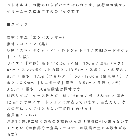
ットもあり、お財布いらずででかけられます。旅行のお供やデ
イリーユースにおすすめのバッグです。
■スペック
素材：牛革（エンボスレザー）
裏地：コットン（黒）
収納：スマホポケット×1 / 外ポケット×1 / 内側カードポケッ
ト × 3(段)
サイズ：【本体】高さ：16.5cm / 幅：10cm / 奥行（マチ）：
4cm / スマホポケットの深さ：13.5cm / 外ポケットの深さ：
8cm / 重さ：175g【ショルダー】60〜120cm（金具除く） /
太さ：0.9mm 【ミニポーチ】直径：8.5cm / 奥行（マチ）：
3.5cm / 重さ：50g※数値は概寸です
対応サイズ：ケース込みで、縦：16mm / 横：88mm / 厚み：
12mmまでのスマートフォンに対応しています。※ただし、ケー
スの形によっては入らない可能性もあります。
金具色：シルバー
注意1：無理に多くのものを詰め込んだり強引に引っ張らないで
ください（本体部分や金具ファスナーの破損が生じる恐れがあ
る為）