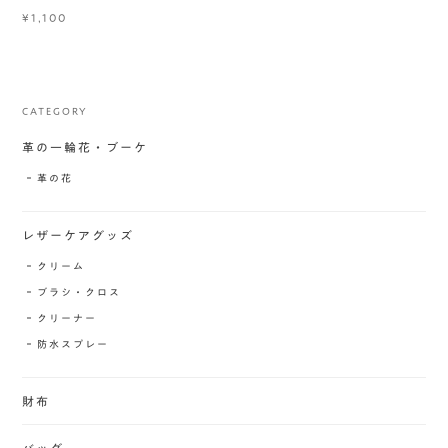
¥1,100
CATEGORY
革の一輪花・ブーケ
革の花
レザーケアグッズ
クリーム
ブラシ・クロス
クリーナー
防水スプレー
財布
バッグ