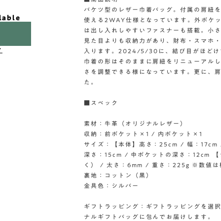
バケツ型のレザー巾着バッグ。付属の肩紐
lable
使える2WAY仕様となっています。外ポケ
は出し入れしやすいファスナーも搭載。小
見た目よりも収納力があり、財布・スマホ
け
入ります。2024/5/30に、結び目がほ
巾着の形はそのままに肩紐をリニューアル
さを調整できる様になっています。更に、
た。
■スペック
素材：牛革（オリジナルレザー）
収納：前ポケット×1 / 内ポケット×1
サイズ：【本体】高さ：25cm / 幅：17cm 
深さ：15cm / 中ポケットの深さ：12cm
く） / 太さ：6mm / 重さ：225g ※数値
裏地：コットン（黒）
金具色：シルバー
ギフトラッピング：ギフトラッピングを選
ナルギフトバッグに包んでお届けします。