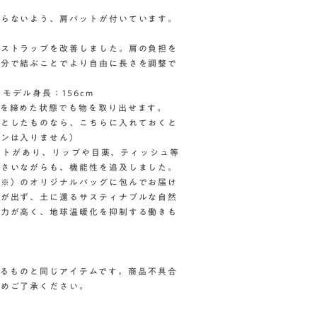
ならないよう、肩パットが付いています。
ーストラップを改善しました。肩の負担を
自分で結ぶことでより自由に長さを調整で
モデル身長：156cm
口を締めた状態でも物を取り出せます。
っとしたものなら、こちらに入れておくと
ォンは入りません）
ポケットがあり、リップや目薬、ティッシュ等
小さいながらも、機能性を追及しました。
（※）のオリジナルバッグに包んでお届け
質が出ず、土に還るサスティナブルな自然
収力が高く、地球温暖化を抑制する働きも
しているものと同じアイテムです。商品不具合
予めご了承ください。