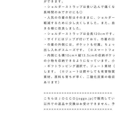
ができます。
・ショルダーストラップは食い込んで痛く
長時間のおでかけにも◎
・人気の巾着の形はそのままに、ショルダ
軽減するために少し太くしました。また、
きる様に改良しました。
・ショルダーストラップは全長120cmです。
・サイドにはジップが付いており、巾着の
・巾着の外側には、ポケットも付属。ちょ
出し入れがスムーズです。（※スマートフ
・内側にも横10cm×縦13.5cmの収納
の小物を収納できるようになっています。
・ギフトラッピング選択で、ジュート素材
します。（※ジュートは燃やしても有害物
素材。原料も育ちが早く、二酸化炭素の吸
あります）
===========================
こちらはＪＯＧＧＯ(joggo.jp)で販売
以外での返品や交換はお受けできません。
===========================