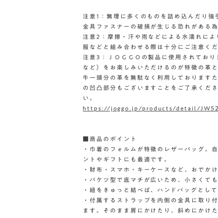
注意1：無理に多くのものを詰め込んだり強
金具ファスナーの破損が生じる恐れがある
注意2：摩擦・汗や雨などによる水濡れによ
服などと組み合わせる際は十分にご注意く
注意3：ＪＯＧＧＯの製品に使用されており
など）をお楽しみいただけるのが特徴の革
牛一頭分の革を無駄なく利用しております
の凹凸部分もございますことをご了承くだ
い。
https://joggo.jp/products/detail/JW5
■商品のポイント
・巾着のフォルムが特徴のレザーバッグ。
ントやギフトにも最適です。
・財布・スマホ・キーケースなど、おでか
・バケツ型で底マチが広いため、小さくて
・紐をきゅっと結べば、ハンドバッグとして
・付属するストラップを内側の金具に取り
ます。そのまま肩にかけたり、斜めにかけ