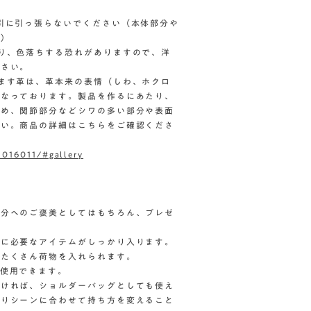
引に引っ張らないでください（本体部分や
為）
り、色落ちする恐れがありますので、洋
ださい。
ます革は、革本来の表情（しわ、ホクロ
となっております。製品を作るにあたり、
ため、関節部分などシワの多い部分や表面
さい。商品の詳細はこちらをご確認くださ
2016011/#gallery
自分へのご褒美としてはもちろん、プレゼ
けに必要なアイテムがしっかり入ります。
もたくさん荷物を入れられます。
使用できます。
付ければ、ショルダーバッグとしても使え
たりシーンに合わせて持ち方を変えること