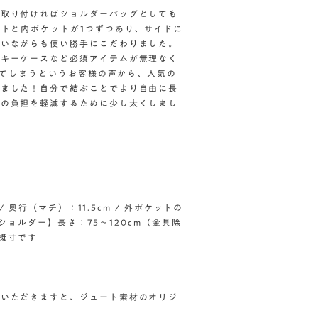
を取り付ければショルダーバッグとしても
ットと内ポケットが1つずつあり、サイドに
さいながらも使い勝手にこだわりました。
・キーケースなど必須アイテムが無理なく
どけてしまうというお客様の声から、人気の
しました！自分で結ぶことでより自由に長
肩の負担を軽減するために少し太くしまし
/ 奥行（マチ）：11.5cm / 外ポケットの
 【ショルダー】長さ：75〜120cm（金具除
は概寸です
択いただきますと、ジュート素材のオリジ