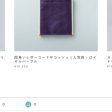
クリ
四角いレザーコードサコッシュ | 人気色 - ロイ
ス
ヤルパープル
ド
¥10,350
¥1
0
0