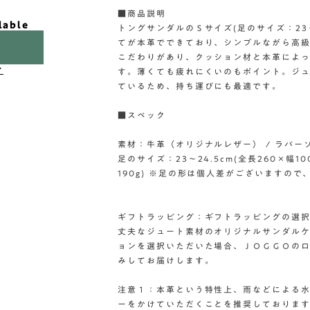
■商品説明
lable
トングサンダルのＳサイズ(足のサイズ：23〜
てが本革でできており、シンプルながら高
こだわりがあり、クッション材と本革によ
け
す。薄くても疲れにくいのもポイント。ジュ
ているため、持ち運びにも最適です。
■スペック
素材：牛革（オリジナルレザー） / ラバー
足のサイズ：23〜24.5cm(全長260×幅10
190g) ※足の形は個人差がございますの
ギフトラッピング：ギフトラッピングの選
丈夫なジュート素材のオリジナルサンダルケ
ョンを選択いただいた場合、ＪＯＧＧＯの
みしてお届けします。
注意１：本革という特性上、雨などによる
ーをかけていただくことを推奨しておりま