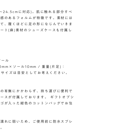
24.5cmに対応)。肌に触れる部分すべ
級感のあるフォルムが特徴です。素材には
って、履くほどに足の形になじんでいきま
ート(麻)素材のシューズケースも付属し
ソール
0mm×ソール10mm / 重量(片足)：
で、サイズは目安としてお考えください。
択の有無にかかわらず、持ち運びに便利で
ースが付属しております。 ギフトオプシ
ロゴが入った紺色のコットンバッグでお包
水濡れに弱いため、ご使用前に防水スプレ
す。