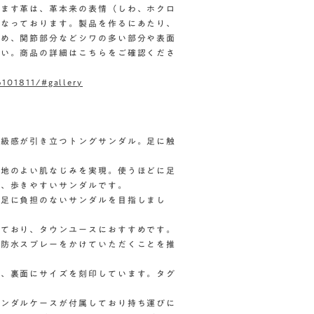
ります革は、革本来の表情（しわ、ホクロ
となっております。製品を作るにあたり、
ため、関節部分などシワの多い部分や表面
さい。商品の詳細はこちらをご確認くださ
6101811/#gallery
高級感が引き立つトングサンダル。足に触
心地のよい肌なじみを実現。使うほどに足
く、歩きやすいサンダルです。
も足に負担のないサンダルを目指しまし
しており、タウンユースにおすすめです。
に防水スプレーをかけていただくことを推
ゴ、裏面にサイズを刻印しています。タグ
サンダルケースが付属しており持ち運びに