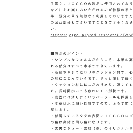
注意２：ＪＯＧＧＯの製品に使用されてお
など）をお楽しみいただけるのが特徴の革
牛一頭分の革を無駄なく利用しております
の凹凸部分もございますことをご了承くだ
い。
https://joggo.jp/products/detail/JW6
■商品のポイント
・シンプルなフォルムだからこそ、本革の
れる部分はすべて本革でできています。
・高級本革＆こだわりのクッション材で、
の形になじんでいきます。さっと履けて軽
・クッション材にはこだわりあり。薄くて
た。長時間歩いても疲れにくい形状です。
・底面には滑りにくいラバーソールを採用
・本革は水に弱い性質ですので、おろす前
奨します。
・付属しているタグの表面にＪＯＧＧＯロ
の色は鼻緒と同じ色になります。
・丈夫なジュート素材（※）のオリジナル