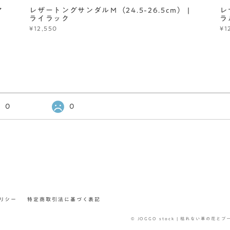
ア
レザートングサンダルＭ（24.5-26.5cm） |
レ
ライラック
ラ
¥12,550
¥1
0
0
リシー
特定商取引法に基づく表記
© JOGGO stock | 枯れない革の花と