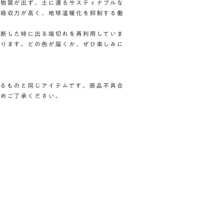
害物質が出ず、土に還るサスティナブルな
の吸収力が高く、地球温暖化を抑制する働
裁断した時に出る端切れを再利用していま
わります。どの色が届くか、ぜひ楽しみに
。
しているものと同じアイテムです。商品不具合
予めご了承ください。