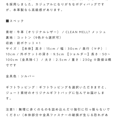
を採用しました。カジュアルになりがちなボディバッグです
が、本革製なら高級感があります。
■スペック
素材：牛革（オリジナルレザー） / CLEAN MELL? メッシュ
裏地：コットン（9色から選択可）
収納：前ポケット×1
サイズ：【本体】高さ：15cm / 幅：30cm / 奥行（マチ）：
10cm / 外ポケットの深さ：9.5cm 【ショルダー】長さ：50〜
100cm（金具除く） / 太さ：2.5cm / 重さ：230g ※数値は概
寸です
金具色：シルバー
ギフトラッピング：ギフトラッピングを選択いただきますと、
ジュート素材のオリジナルギフトバッグに包んでお届けしま
す。
注意1：無理に多くのものを詰め込んだり強引に引っ張らないで
ください（本体部分や金具ファスナーの破損が生じる恐れがあ