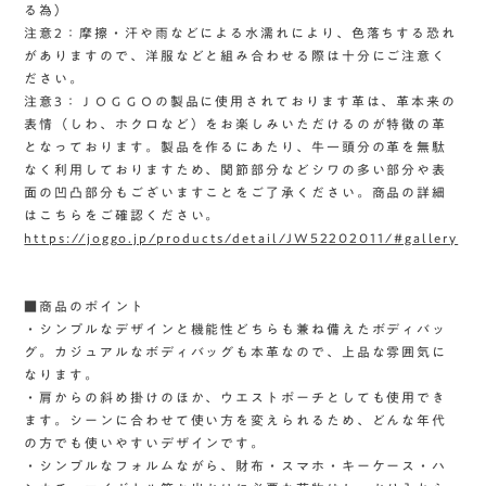
る為）
注意2：摩擦・汗や雨などによる水濡れにより、色落ちする恐れ
がありますので、洋服などと組み合わせる際は十分にご注意く
ださい。
注意3：ＪＯＧＧＯの製品に使用されております革は、革本来の
表情（しわ、ホクロなど）をお楽しみいただけるのが特徴の革
となっております。製品を作るにあたり、牛一頭分の革を無駄
なく利用しておりますため、関節部分などシワの多い部分や表
面の凹凸部分もございますことをご了承ください。商品の詳細
はこちらをご確認ください。
https://joggo.jp/products/detail/JW52202011/#gallery
■商品のポイント
・シンプルなデザインと機能性どちらも兼ね備えたボディバッ
グ。カジュアルなボディバッグも本革なので、上品な雰囲気に
なります。
・肩からの斜め掛けのほか、ウエストポーチとしても使用でき
ます。シーンに合わせて使い方を変えられるため、どんな年代
の方でも使いやすいデザインです。
・シンプルなフォルムながら、財布・スマホ・キーケース・ハ