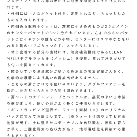
ンカチ・マイボトル等お出かけに必要な荷物はしっかり入れら
れます。
・外側には小さなポケット付き。定期入れなど、ちょっとした
ものを入れられます。
・内側ある収納ポケットは、左右に小さめのものが2つとメイン
のセンターポケットの3つに分かれています。左右の小さいポケ
ットにはイヤホンや鍵などの小物、センターにはスマホなどをい
れると鞄の中でごちゃつかず、スッキリします。
・体に密着する部分の素材には、消臭機能繊維であるCLEAN
MELL?ダブルラッセル（メッシュ）を使用。蒸れて汗をかいて
も匂いを抑えてくれます。
・結合している消臭成分が多いため消臭の吸着容量が大きく、
化学的な吸着により臭いの再放出がありません。
・どちらの肩にかけても使いやすいよう、ダブルファスナーを
採用。左右どちらからでも開け閉めできます。
・肩ベルトのナイロンテープとバックルは、品質のよい日本製
を選びました。使い心地がよく長くご使用いただけます。
・ギフトラッピング選択で、ジュート素材（※）のオリジナル
バッグに包んでお届けします。（※ジュートは燃やしても有害
物質が出ず、土に還るサスティナブルな自然素材。原料も育ち
が早く、二酸化炭素の吸収力が高く、地球温暖化を抑制する働
きもあります）