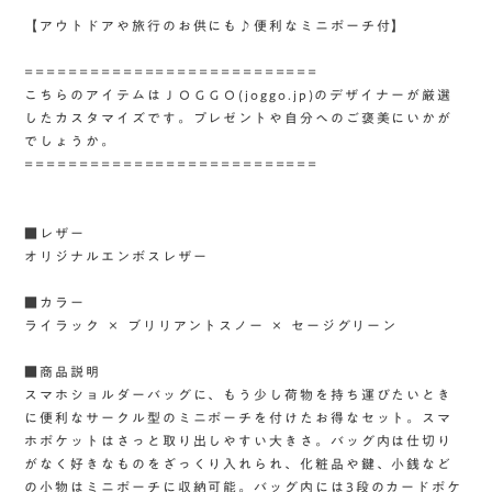
【アウトドアや旅行のお供にも♪便利なミニポーチ付】
===========================
こちらのアイテムはＪＯＧＧＯ(joggo.jp)のデザイナーが厳選
したカスタマイズです。プレゼントや自分へのご褒美にいかが
でしょうか。
===========================
■レザー
オリジナルエンボスレザー
■カラー
ライラック × ブリリアントスノー × セージグリーン
■商品説明
スマホショルダーバッグに、もう少し荷物を持ち運びたいとき
に便利なサークル型のミニポーチを付けたお得なセット。スマ
ホポケットはさっと取り出しやすい大きさ。バッグ内は仕切り
がなく好きなものをざっくり入れられ、化粧品や鍵、小銭など
の小物はミニポーチに収納可能。バッグ内には3段のカードポケ