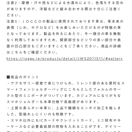
注意2：摩擦・汗や雨などによる水濡れにより、色落ちする恐れ
がありますので、洋服などと組み合わせる際は十分にご注意く
ださい。
注意3：ＪＯＧＧＯの製品に使用されております革は、革本来の
表情（しわ、ホクロなど）をお楽しみいただけるのが特徴の革
となっております。製品を作るにあたり、牛一頭分の革を無駄
なく利用しておりますため、関節部分などシワの多い部分や表
面の凹凸部分もございますことをご了承ください。商品の詳細
はこちらをご確認ください。
https://joggo.jp/products/detail/JW52011511/#gallery
■商品のポイント
・アクセサリー感覚で身につけられ、トレンド感のある便利なス
マートフォンショルダーバッグにころんとしたフォルムのサー
クル型のミニポーチがついています。カジュアルになりがちな
スマホショルダーも本革仕様で高級感があります。
・上質な柔らかい本革に、上品で繊細なエンボス加工を施しま
した。型崩れしにくいのも特徴です。
・スマホ以外にもICカードやクレジットカード、ミニ財布やキ
ーケースなど必要最低限の荷物を入れることができ、デイリー