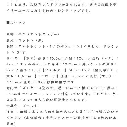
ットもあり、お財布いらずででかけられます。旅行のお供やデ
イリーユースにおすすめのトレンドバッグです。
■スペック
素材：牛革（エンボスレザー）
裏地：コットン（黒）
収納：スマホポケット×1 / 外ポケット×1 / 内側カードポケッ
ト × 3(段)
サイズ：【本体】高さ：16.5cm / 幅：10cm / 奥行（マチ）：
4cm / スマホポケットの深さ：13.5cm / 外ポケットの深さ：
8cm / 重さ：175g【ショルダー】60〜120cm（金具除く） /
太さ：0.9mm 【ミニポーチ】直径：8.5cm / 奥行（マチ）：
3.5cm / 重さ：50g※数値は概寸です
対応サイズ：ケース込みで、縦：16mm / 横：88mm / 厚み：
12mmまでのスマートフォンに対応しています。※ただし、ケー
スの形によっては入らない可能性もあります。
金具色：ゴールド
注意1：無理に多くのものを詰め込んだり強引に引っ張らないで
ください（本体部分や金具ファスナーの破損が生じる恐れがあ
る為）