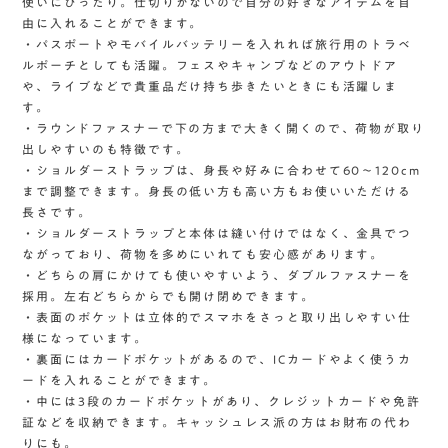
使いにぴったり。仕切りがないので自分の好きなアイテムを自
由に入れることができます。
・パスポートやモバイルバッテリーを入れれば旅行用のトラベ
ルポーチとしても活躍。フェスやキャンプなどのアウトドア
や、ライブなどで貴重品だけ持ち歩きたいときにも活躍しま
す。
・ラウンドファスナーで下の方まで大きく開くので、荷物が取り
出しやすいのも特徴です。
・ショルダーストラップは、身長や好みに合わせて60〜120cm
まで調整できます。身長の低い方も高い方もお使いいただける
長さです。
・ショルダーストラップと本体は縫い付けではなく、金具でつ
ながっており、荷物を多めにいれても安心感があります。
・どちらの肩にかけても使いやすいよう、ダブルファスナーを
採用。左右どちらからでも開け閉めできます。
・表面のポケットは立体的でスマホをさっと取り出しやすい仕
様になっています。
・裏面にはカードポケットがあるので、ICカードやよく使うカ
ードを入れることができます。
・中には3段のカードポケットがあり、クレジットカードや免許
証などを収納できます。キャッシュレス派の方はお財布の代わ
りにも。