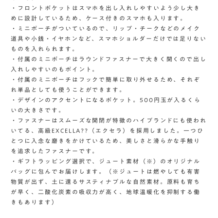
・フロントポケットはスマホを出し入れしやすいよう少し大き
めに設計しているため、ケース付きのスマホも入ります。
・ミニポーチがついているので、リップ・チークなどのメイク
道具や小銭・イヤホンなど、スマホショルダーだけでは足りない
ものを入れられます。
・付属のミニポーチはラウンドファスナーで大きく開くので出し
入れしやすいのもポイント。
・付属のミニポーチはフックで簡単に取り外せるため、それぞ
れ単品としても使うことができます。
・デザインのアクセントになるポケット。500円玉が入るくら
いの大きさです。
・ファスナーはスムーズな開閉が特徴のハイブランドにも使われ
いてる、高級EXCELLA??（エクセラ）を採用しました。一つひ
とつに入念な磨きをかけているため、美しさと滑らかな手触り
を追求したファスナーです。
・ギフトラッピング選択で、ジュート素材（※）のオリジナル
バッグに包んでお届けします。（※ジュートは燃やしても有害
物質が出ず、土に還るサスティナブルな自然素材。原料も育ち
が早く、二酸化炭素の吸収力が高く、地球温暖化を抑制する働
きもあります）