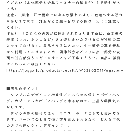
ください（本体部分や金具ファスナーの破損が生じる恐れがあ
る為）
注意2：摩擦・汗や雨などによる水濡れにより、色落ちする恐れ
がありますので、洋服などと組み合わせる際は十分にご注意く
ださい。
注意3：ＪＯＧＧＯの製品に使用されております革は、革本来の
表情（しわ、ホクロなど）をお楽しみいただけるのが特徴の革
となっております。製品を作るにあたり、牛一頭分の革を無駄
なく利用しておりますため、関節部分などシワの多い部分や表
面の凹凸部分もございますことをご了承ください。商品の詳細
はこちらをご確認ください。
https://joggo.jp/products/detail/JW52202011/#gallery
■商品のポイント
・シンプルなデザインと機能性どちらも兼ね備えたボディバッ
グ。カジュアルなボディバッグも本革なので、上品な雰囲気に
なります。
・肩からの斜め掛けのほか、ウエストポーチとしても使用でき
ます。シーンに合わせて使い方を変えられるため、どんな年代
の方でも使いやすいデザインです。