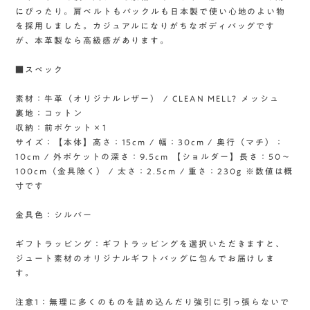
にぴったり。肩ベルトもバックルも日本製で使い心地のよい物
を採用しました。カジュアルになりがちなボディバッグです
が、本革製なら高級感があります。
■スペック
素材：牛革（オリジナルレザー） / CLEAN MELL? メッシュ
裏地：コットン
収納：前ポケット×1
サイズ：【本体】高さ：15cm / 幅：30cm / 奥行（マチ）：
10cm / 外ポケットの深さ：9.5cm 【ショルダー】長さ：50〜
100cm（金具除く） / 太さ：2.5cm / 重さ：230g ※数値は概
寸です
金具色：シルバー
ギフトラッピング：ギフトラッピングを選択いただきますと、
ジュート素材のオリジナルギフトバッグに包んでお届けしま
す。
注意1：無理に多くのものを詰め込んだり強引に引っ張らないで