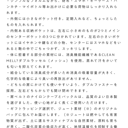
・シンプルなフォルムながら、財布・スマホ・キーケース・ハ
ンカチ・マイボトル等お出かけに必要な荷物はしっかり入れら
れます。
・外側には小さなポケット付き。定期入れなど、ちょっとした
ものを入れられます。
・内側ある収納ポケットは、左右に小さめのものが2つとメイン
のセンターポケットの3つに分かれています。左右の小さいポケ
ットにはイヤホンや鍵などの小物、センターにはスマホなどをい
れると鞄の中でごちゃつかず、スッキリします。
・体に密着する部分の素材には、消臭機能繊維であるCLEAN
MELL?ダブルラッセル（メッシュ）を使用。蒸れて汗をかいて
も匂いを抑えてくれます。
・結合している消臭成分が多いため消臭の吸着容量が大きく、
化学的な吸着により臭いの再放出がありません。
・どちらの肩にかけても使いやすいよう、ダブルファスナーを
採用。左右どちらからでも開け閉めできます。
・肩ベルトのナイロンテープとバックルは、品質のよい日本製
を選びました。使い心地がよく長くご使用いただけます。
・ギフトラッピング選択で、ジュート素材（※）のオリジナル
バッグに包んでお届けします。（※ジュートは燃やしても有害
物質が出ず、土に還るサスティナブルな自然素材。原料も育ち
が早く、二酸化炭素の吸収力が高く、地球温暖化を抑制する働