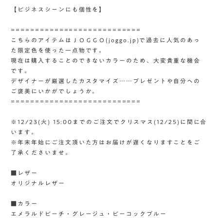
【ビジネスシーンにも個性を】
===========================
こちらのアイテムはＪＯＧＧＯ(joggo.jp)で過去に人気のあっ
た限定色を使った一点物です。
現在は購入することのできないカラーのため、大変貴重な機会
です。
デザイナーが厳選したカスタマイズ……プレゼントや自分への
ご褒美にいかがでしょうか。
===========================
※12/23(火) 15:00までのご注文でクリスマス(12/25)に間に合
います。
※年末年始にご注文頂いた方はお届けが遅くなりますことをご
了承くださいませ。
■レザー
オリジナルレザー
■カラー
エメラルドビーチ・グレージュ・ピーコックブルー