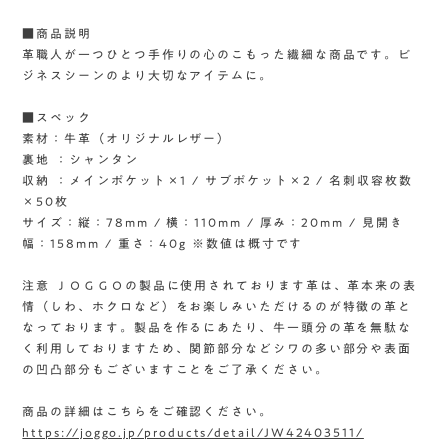
■商品説明
革職人が一つひとつ手作りの心のこもった繊細な商品です。ビ
ジネスシーンのより大切なアイテムに。
■スペック
素材：牛革（オリジナルレザー）
裏地 ：シャンタン
収納 ：メインポケット×1 / サブポケット×2 / 名刺収容枚数
×50枚
サイズ：縦：78mm / 横：110mm / 厚み：20mm / 見開き
幅：158mm / 重さ：40g ※数値は概寸です
注意 ＪＯＧＧＯの製品に使用されております革は、革本来の表
情（しわ、ホクロなど）をお楽しみいただけるのが特徴の革と
なっております。製品を作るにあたり、牛一頭分の革を無駄な
く利用しておりますため、関節部分などシワの多い部分や表面
の凹凸部分もございますことをご了承ください。
商品の詳細はこちらをご確認ください。
https://joggo.jp/products/detail/JW42403511/