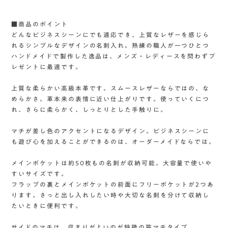
■商品のポイント
どんなビジネスシーンにでも適応でき、上質なレザーを感じら
れるシンプルなデザインの名刺入れ。熟練の職人が一つひとつ
ハンドメイドで製作した逸品は、メンズ・レディースを問わずプ
レゼントに最適です。
上質な柔らかい高級本革です。スムースレザーならではの、な
めらかさ。革本来の表情に近い仕上がりです。使っていくにつ
れ、さらに柔らかく、しっとりとした手触りに。
マチが差し色のアクセントになるデザイン。ビジネスシーンに
も遊び心を加えることができるのは、オーダーメイドならでは。
メインポケットは約50枚もの名刺が収納可能。大容量で使いや
すいサイズです。
フラップの裏とメインポケットの前面にフリーポケットが2つあ
ります。さっと出し入れしたい時や大切な名刺を分けて収納し
たいときに便利です。
サイドのマチは、収まりがよいのが特徴の笹マチタイプ。