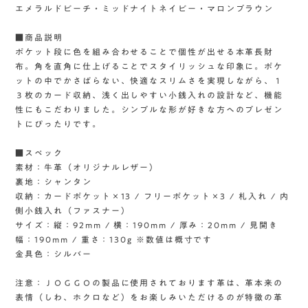
エメラルドビーチ・ミッドナイトネイビー・マロンブラウン
■商品説明
ポケット段に色を組み合わせることで個性が出せる本革長財
布。角を直角に仕上げることでスタイリッシュな印象に。ポケ
ットの中でかさばらない、快適なスリムさを実現しながら、１
３枚のカード収納、浅く出しやすい小銭入れの設計など、機能
性にもこだわりました。シンプルな形が好きな方へのプレゼン
トにぴったりです。
■スペック
素材：牛革（オリジナルレザー）
裏地：シャンタン
収納：カードポケット×13 / フリーポケット×3 / 札入れ / 内
側小銭入れ（ファスナー）
サイズ：縦：92mm / 横：190mm / 厚み：20mm / 見開き
幅：190mm / 重さ：130g ※数値は概寸です
金具色：シルバー
注意：ＪＯＧＧＯの製品に使用されております革は、革本来の
表情（しわ、ホクロなど）をお楽しみいただけるのが特徴の革