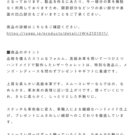
となっております。製品を作るにあたり、牛一頭分の革を無駄
なく利用しておりますため、関節部分などシワの多い部分や表
面の凹凸部分もございますことをご了承ください。
商品の詳細はこちらをご確認ください。
https://joggo.jp/products/detail/JW42101011/
■商品のポイント
品格を備えたスリムなフォルム。高級本革を用いて一つひとつ
ハンドメイドで製作したレザーウォレットは、特別な逸品に。メ
ンズ・レディースを問わずプレゼントやギフトに最適です。
上質な柔らかい高級本革です。スムースレザーならではの、な
めらかさ。革本来の表情に近い仕上がりです。使っていくにつ
れ、さらに柔らかく、しっとりとした手触りに。
ステッチも革色毎に変え、革職人による繊細なハンドメイド仕上
げ。プレゼントにふさわしい細部へのこだわりを徹底していま
す。
スムースレザーはずっと触っていたくなる、なめらかな触り心