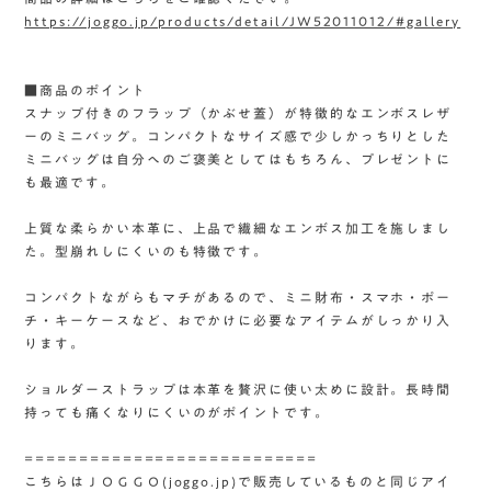
https://joggo.jp/products/detail/JW52011012/#gallery
■商品のポイント
スナップ付きのフラップ（かぶせ蓋）が特徴的なエンボスレザ
ーのミニバッグ。コンパクトなサイズ感で少しかっちりとした
ミニバッグは自分へのご褒美としてはもちろん、プレゼントに
も最適です。
上質な柔らかい本革に、上品で繊細なエンボス加工を施しまし
た。型崩れしにくいのも特徴です。
コンパクトながらもマチがあるので、ミニ財布・スマホ・ポー
チ・キーケースなど、おでかけに必要なアイテムがしっかり入
ります。
ショルダーストラップは本革を贅沢に使い太めに設計。長時間
持っても痛くなりにくいのがポイントです。
===========================
こちらはＪＯＧＧＯ(joggo.jp)で販売しているものと同じアイ