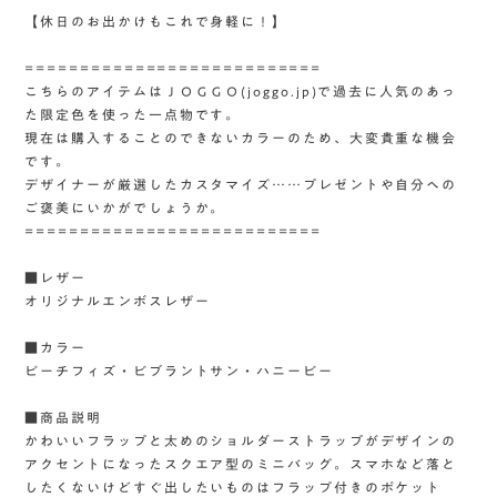
【休日のお出かけもこれで身軽に！】
===========================
こちらのアイテムはＪＯＧＧＯ(joggo.jp)で過去に人気のあっ
た限定色を使った一点物です。
現在は購入することのできないカラーのため、大変貴重な機会
です。
デザイナーが厳選したカスタマイズ……プレゼントや自分への
ご褒美にいかがでしょうか。
===========================
■レザー
オリジナルエンボスレザー
■カラー
ピーチフィズ・ビブラントサン・ハニービー
■商品説明
かわいいフラップと太めのショルダーストラップがデザインの
アクセントになったスクエア型のミニバッグ。スマホなど落と
したくないけどすぐ出したいものはフラップ付きのポケット