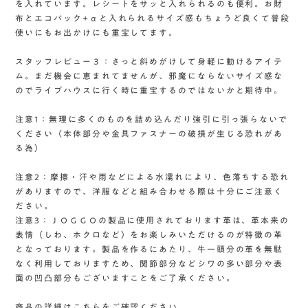
を入れています。レシートをサッと入れられるのも便利。お財
布とエコバック+αと入れられるサイズ感もちょうど良くて普段
使いにもお出かけにも重宝してます。
スタッフレビュー３：さっと斜めがけして身軽に動けるアイテ
ム。まだ機会に恵まれてませんが、邪魔にならないサイズ感な
のでライブハウスに行く時に重宝するのではないかと期待中。
注意1：無理に多くのものを詰め込んだり強引に引っ張らないで
ください（本体部分や金具ファスナーの破損が生じる恐れがあ
る為）
注意2：摩擦・汗や雨などによる水濡れにより、色落ちする恐れ
がありますので、洋服などと組み合わせる際は十分にご注意く
ださい。
注意3：ＪＯＧＧＯの製品に使用されております革は、革本来の
表情（しわ、ホクロなど）をお楽しみいただけるのが特徴の革
となっております。製品を作るにあたり、牛一頭分の革を無駄
なく利用しておりますため、関節部分などシワの多い部分や表
面の凹凸部分もございますことをご了承ください。
商品の詳細はこちらをご確認ください。