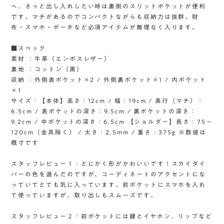
へ、さっと出し入れしたい時は裏側のスリットポケットが便利
です。マチがあるのでコンパクトながらも収納力は抜群。財
布・スマホ・ポーチなど必須アイテムが無理なく入ります。
■スペック
素材 ：牛革（エンボスレザー）
裏地 ：コットン（黒）
収納 ：外側表ポケット×2 / 外側裏ポケット×1 / 内ポケット
×1
サイズ：【本体】高さ：12cm / 幅：19cm / 奥行（マチ）：
6.5cm / 表ポケットの深さ：9.5cm / 裏ポケットの深さ：
9.2cm / 中ポケットの深さ：6.5cm 【ショルダー】長さ：75〜
120cm（金具除く） / 太さ：2.5mm / 重さ：375g ※数値は
概寸です
スタッフレビュー１：とにかく形がかわいいです！スカイダイ
バーの色を選んだのですが、コーディネートのアクセントにな
っていてとても気に入っています。前ポケットにスマホを入れ
て使っていますが、取り出しもスムーズです。
スタッフレビュー２：前ポケットには鍵とイヤホン、リップなど