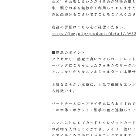
など）をお楽しみいただけるのが特徴の革
牛一頭分の革を無駄なく利用しております
の凹凸部分もございますことをご了承くだ
商品の詳細はこちらをご確認ください。
https://joggo.jp/products/detail/JW5
■商品のポイント
アクセサリー感覚で身につけられ、トレン
ーバッグにころんとしたフォルムのサーク
アルになりがちなスマホショルダーも本革
上質な柔らかい本革に、上品で繊細なエン
も特徴です。
パートナーとのペアアイテムにもおすすめ
ーの本体・ポケット・引手の色と連動して
スマホ以外にもICカードやクレジットカー
の荷物を入れることができ、デイリー使い
なアイテムを自由に入れることができます