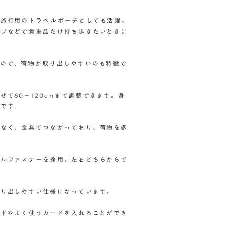
ば旅行用のトラベルポーチとしても活躍。
イブなどで貴重品だけ持ち歩きたいときに
くので、荷物が取り出しやすいのも特徴で
て60〜120cmまで調整できます。身
さです。
はなく、金具でつながっており、荷物を多
ブルファスナーを採用。左右どちらからで
取り出しやすい仕様になっています。
ードやよく使うカードを入れることができ