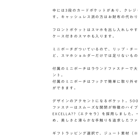
中には3段のカードポケットがあり、クレジ
す。キャッシュレス派の方はお財布の代わ
フロントポケットはスマホを出し入れしや
ケース付きのスマホも入ります。
ミニポーチがついているので、リップ・チ
ど、スマホショルダーだけでは足りないも
付属のミニポーチはラウンドファスナーで
ント。
付属のミニポーチはフックで簡単に取り外
ができます。
デザインのアクセントになるポケット。50
ファスナーはスムーズな開閉が特徴のハイ
EXCELLA??（エクセラ）を採用しまし
め、美しさと滑らかな手触りを追求したフ
ギフトラッピング選択で、ジュート素材（