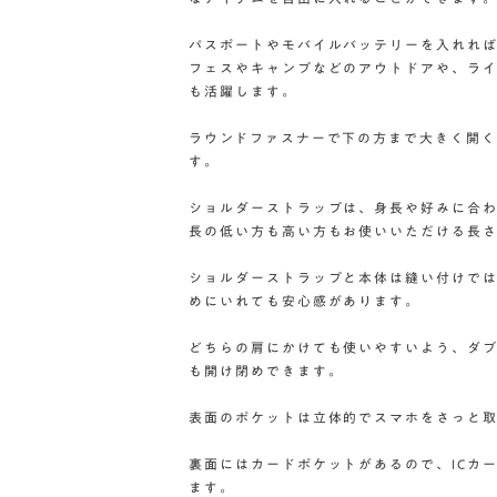
パスポートやモバイルバッテリーを入れれ
フェスやキャンプなどのアウトドアや、ラ
も活躍します。
ラウンドファスナーで下の方まで大きく開
す。
ショルダーストラップは、身長や好みに合わせ
長の低い方も高い方もお使いいただける長
ショルダーストラップと本体は縫い付けで
めにいれても安心感があります。
どちらの肩にかけても使いやすいよう、ダ
も開け閉めできます。
表面のポケットは立体的でスマホをさっと
裏面にはカードポケットがあるので、ICカ
ます。