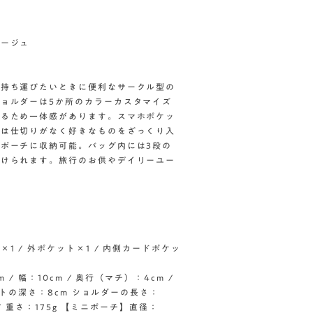
レージュ
を持ち運びたいときに便利なサークル型の
ョルダーは5か所のカラーカスタマイズ
れるため一体感があります。スマホポケッ
内は仕切りがなく好きなものをざっくり入
ポーチに収納可能。バッグ内には3段の
かけられます。旅行のお供やデイリーユー
 / 外ポケット×1 / 内側カードポケッ
/ 幅：10cm / 奥行（マチ）：4cm /
ットの深さ：8cm ショルダーの長さ：
 / 重さ：175g 【ミニポーチ】直径：