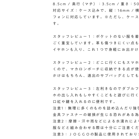
8.5cm / 奥行（マチ）：3.5cm / 重さ
対応サイズ：ケース込みで、縦：16mm / 横
フォンに対応しています。※ただし、ケー
す。
スタッフレビュー１：ポケットのない服を
ごく重宝しています。革も傷つきにくい点も
イヤホンも入り、これ１つで身軽にお出かけ
スタッフレビュー２：どこに行くにもスマホ
くので、マカロンポーチに収納できる点が
かけはもちろん、遠出のサブバッグとして
スタッフレビュー３：左利きなのでダブル
ホの出し入れもしやすくこどもと遊びに行
口紅や鍵を入れるのに便利です。
注意1：無理に多くのものを詰め込んだり強
金具ファスナーの破損が生じる恐れがある
注意2：摩擦・汗や雨などによる水濡れによ
服などと組み合わせる際は十分にご注意く
注意3：ＪＯＧＧＯの製品に使用されており