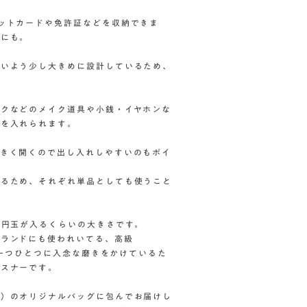
ットカードや免許証などを収納できま
りにも。
すいよう少し大きめに設計しているため、
ークなどのメイク道具や小銭・イヤホンな
のを入れられます。
大きく開くので出し入れしやすいのもポイ
せるため、それぞれ単品としても使うこと
0円玉が入るくらいの大きさです。
ブランドにも使われいてる、高級
た。一つひとつに入念な磨きをかけているた
ァスナーです。
※）のオリジナルバッグに包んでお届けし