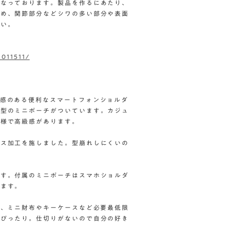
となっております。製品を作るにあたり、
ため、関節部分などシワの多い部分や表面
さい。
2011511/
ド感のある便利なスマートフォンショルダ
ル型のミニポーチがついています。カジュ
仕様で高級感があります。
ボス加工を施しました。型崩れしにくいの
です。付属のミニポーチはスマホショルダ
います。
ド、ミニ財布やキーケースなど必要最低限
にぴったり。仕切りがないので自分の好き
。