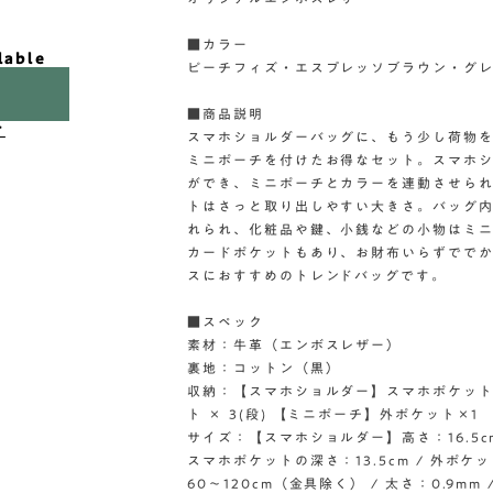
■カラー
lable
ピーチフィズ・エスプレッソブラウン・グ
■商品説明
け
スマホショルダーバッグに、もう少し荷物
ミニポーチを付けたお得なセット。スマホシ
ができ、ミニポーチとカラーを連動させら
トはさっと取り出しやすい大きさ。バッグ
れられ、化粧品や鍵、小銭などの小物はミニ
カードポケットもあり、お財布いらずでで
スにおすすめのトレンドバッグです。
■スペック
素材：牛革（エンボスレザー）
裏地：コットン（黒）
収納：【スマホショルダー】スマホポケット×1
ト × 3(段) 【ミニポーチ】外ポケット×1
サイズ：【スマホショルダー】高さ：16.5cm 
スマホポケットの深さ：13.5cm / 外ポケ
60〜120cm（金具除く） / 太さ：0.9mm