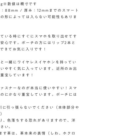
：50g※数値は概寸です
：88mm / 厚み：12mmまでのスマート
スの形によっては入らない可能性もありま
着ている時にすぐにスマホを取り出せてす
安心です。ポーチの方にはリップ2本と
できてお気に入りです！
と一緒にワイヤレスイヤホンを持ってい
使いやすく気に入っています。近所のお出
も重宝しています！
ファスナーなのが本当に使いやすい！スマ
くのにかなり重宝しています。ポーチには
引に引っ張らないでください（本体部分や
為）
り、色落ちする恐れがありますので、洋
ださい。
ます革は、革本来の表情（しわ、ホクロ