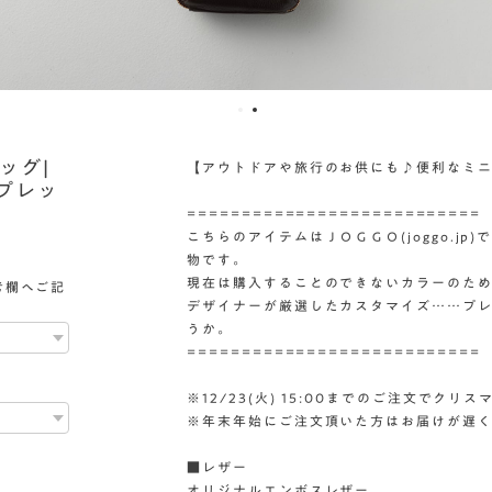
ッグ|
【アウトドアや旅行のお供にも♪便利なミ
プレッ
===========================
こちらのアイテムはＪＯＧＧＯ(joggo.j
物です。
現在は購入することのできないカラーのた
考欄へご記
デザイナーが厳選したカスタマイズ……プ
うか。
===========================
※12/23(火) 15:00までのご注文でクリス
※年末年始にご注文頂いた方はお届けが遅
■レザー
オリジナルエンボスレザー