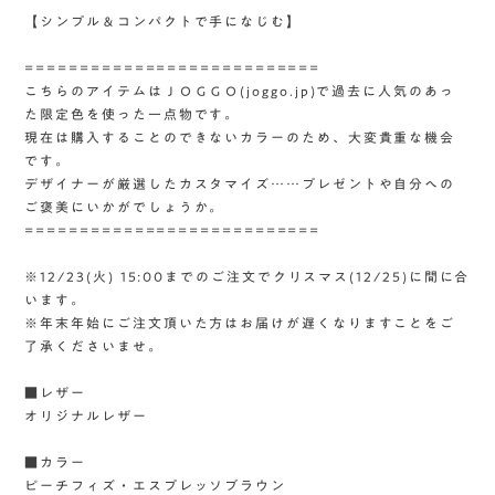
【シンプル＆コンパクトで手になじむ】
===========================
こちらのアイテムはＪＯＧＧＯ(joggo.jp)で過去に人気のあっ
た限定色を使った一点物です。
現在は購入することのできないカラーのため、大変貴重な機会
です。
デザイナーが厳選したカスタマイズ……プレゼントや自分への
ご褒美にいかがでしょうか。
===========================
※12/23(火) 15:00までのご注文でクリスマス(12/25)に間に合
います。
※年末年始にご注文頂いた方はお届けが遅くなりますことをご
了承くださいませ。
■レザー
オリジナルレザー
■カラー
ピーチフィズ・エスプレッソブラウン