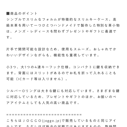
■商品のポイント
シンプルでスリムなフォルムが特徴的なスリムキーケース。高
級本革を用いて一つひとつハンドメイドで製作した特別な革小物
は、メンズ・レディースを問わずプレゼントやギフトに最適で
す。
片手で開閉可能な設計なため、使用もスムーズ。おしゃれでか
わいいデザインながらも、機能性も重視しています。
小3つ、大1つの4連キーフック仕様。コンパクトに鍵を収納でき
ます。背面にはスリットがあるのでお札を折って入れることも
可能（ICカード等は入りません）。
シルバーOリングは大きな鍵にも対応しています。さまざまな鍵
に対応しているため、プレゼントやギフトのほか、お揃いのペ
アアイテムとしても人気の高い商品です。
===========================
こちらはＪＯＧＧＯ(joggo.jp)で販売しているものと同じアイ
テムです。ただしほぼ新品の状態ではありますものの、数時間