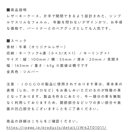
■商品説明
レザーキーケース。片手で開閉できるよう設計された、シンプ
ルでスリムなフォルム。 年齢を問わないデザインかつ、お手頃
な価格で、パートナーとのペアグッズとしても人気です。
■スペック
素材：牛革（オリジナルレザー）
収納：キーフック4連（小×3/大×1） / キーリング×1
サイズ：縦：100mm / 横：55mm / 厚み：20mm / 見開き
幅：163mm / 重さ：45g ※数値は概寸です
金具色：シルバー
注意 ：ＪＯＧＧＯの製品に使用されております革は、革本来の
表情（しわ、ホクロなど）をお楽しみいただけるのが特徴の革
となっております。製品を作るにあたり、牛一頭分の革を無駄
なく利用しておりますため、関節部分などシワの多い部分や表
面の凹凸部分もございますことをご了承ください。
商品の詳細はこちらをご確認ください。
https://joggo.jp/products/detail/JW42701011/