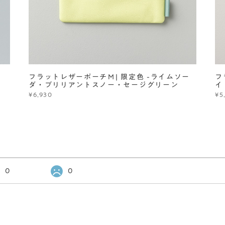
フラットレザーポーチＭ| 限定色 -ライムソー
フ
ダ・ブリリアントスノー・セージグリーン
イ
¥6,930
¥5
0
0