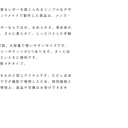
上質なレザーを感じられるシンプルなデザ
ンドメイドで製作した逸品は、メンズ・
。
レザーならではの、なめらかさ。革本来の
れ、さらに柔らかく、しっとりとした手触
可能。大容量で使いやすいサイズです。
リーポケットが2つあります。さっと出
したいときに便利です。
笹マチタイプ。
しているものと同じアイテムです。ただしほぼ
みですが撮影で使用したため、特別価格と
の特性上、返品や交換はお受けできませ