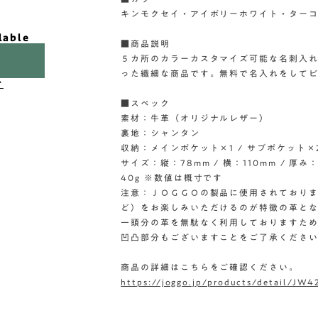
キンモクセイ・アイボリーホワイト・ター
lable
■商品説明
５カ所のカラーカスタマイズ可能な名刺入れ
った繊細な商品です。無料で名入れをして
け
■スペック
素材：牛革（オリジナルレザー）
裏地：シャンタン
収納：メインポケット×1 / サブポケット×2
サイズ：縦：78mm / 横：110mm / 厚み：
40g ※数値は概寸です
注意：ＪＯＧＧＯの製品に使用されており
ど）をお楽しみいただけるのが特徴の革と
一頭分の革を無駄なく利用しておりますた
凹凸部分もございますことをご了承くださ
商品の詳細はこちらをご確認ください。
https://joggo.jp/products/detail/JW