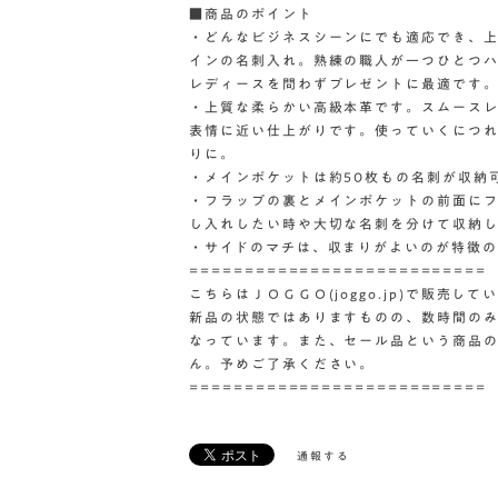
■商品のポイント
・どんなビジネスシーンにでも適応でき、
インの名刺入れ。熟練の職人が一つひとつハ
レディースを問わずプレゼントに最適です
・上質な柔らかい高級本革です。スムース
表情に近い仕上がりです。使っていくにつ
りに。
・メインポケットは約50枚もの名刺が収納
・フラップの裏とメインポケットの前面にフ
し入れしたい時や大切な名刺を分けて収納
・サイドのマチは、収まりがよいのが特徴の
===========================
こちらはＪＯＧＧＯ(joggo.jp)で販売
新品の状態ではありますものの、数時間の
なっています。また、セール品という商品
ん。予めご了承ください。
===========================
通報する