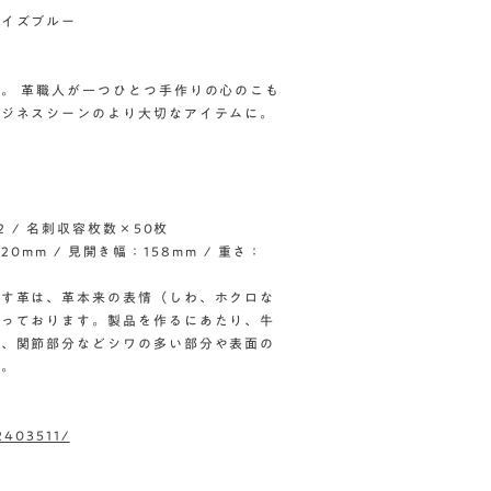
コイズブルー
。 革職人が一つひとつ手作りの心のこも
ビジネスシーンのより大切なアイテムに。
 / 名刺収容枚数×50枚
20mm / 見開き幅：158mm / 重さ：
ます革は、革本来の表情（しわ、ホクロな
なっております。製品を作るにあたり、牛
め、関節部分などシワの多い部分や表面の
い。
42403511/