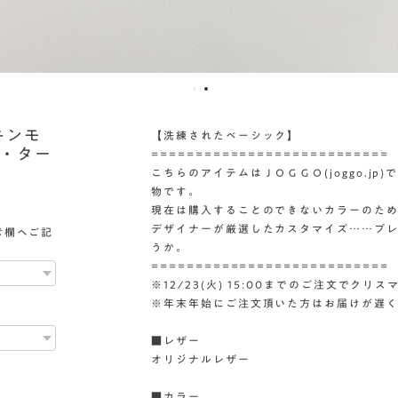
キンモ
【洗練されたベーシック】
・ター
===========================
こちらのアイテムはＪＯＧＧＯ(joggo.j
物です。
現在は購入することのできないカラーのた
デザイナーが厳選したカスタマイズ……プ
考欄へご記
うか。
===========================
※12/23(火) 15:00までのご注文でクリス
※年末年始にご注文頂いた方はお届けが遅
■レザー
オリジナルレザー
■カラー