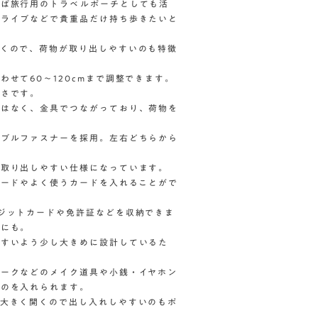
れば旅行用のトラベルポーチとしても活
、ライブなどで貴重品だけ持ち歩きたいと
開くので、荷物が取り出しやすいのも特徴
せて60〜120cmまで調整できます。
長さです。
ではなく、金具でつながっており、荷物を
ダブルファスナーを採用。左右どちらから
と取り出しやすい仕様になっています。
カードやよく使うカードを入れることがで
ジットカードや免許証などを収納できま
りにも。
やすいよう少し大きめに設計しているた
チークなどのメイク道具や小銭・イヤホン
ものを入れられます。
で大きく開くので出し入れしやすいのもポ