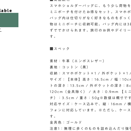
スマホショルダーバッグに、もう少し荷物
lable
ミニポーチを付けたお得なセット。スマホ
バッグ内は仕切りがなく好きなものをざっ
物はミニポーチに収納可能。バッグ内には3
け
ずででかけられます。旅行のお供やデイリ
す。
■スペック
素材：牛革（エンボスレザー）
裏地：コットン（黒）
収納：スマホポケット×1 / 外ポケット×1 /
サイズ：【本体】高さ：16.5cm / 幅：10c
トの深さ：13.5cm / 外ポケットの深さ：8
120cm（金具除く） / 太さ：0.9mm 【ミ
チ）：3.5cm / 重さ：50g※数値は概寸で
対応サイズ：ケース込みで、縦：16mm / 横
フォンに対応しています。※ただし、ケー
す。
金具色：ゴールド
注意1：無理に多くのものを詰め込んだり強