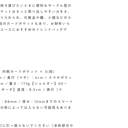
を持ち運びたいときに便利なサークル型の
ポケットはさっと取り出しやすい大きさ。
くり入れられ、化粧品や鍵、小銭などの小
段のカードポケットもあり、お財布いら
ーユースにおすすめのトレンドバッグで
 内側カードポケット × 3(段)
m / 奥行（マチ）：4cm / スマホポケッ
cm / 重さ：175g【ショルダー】60〜
ニポーチ】直径：8.5cm / 奥行（マ
す
：88mm / 厚み：12mmまでのスマート
スの形によっては入らない可能性もありま
引に引っ張らないでください（本体部分や