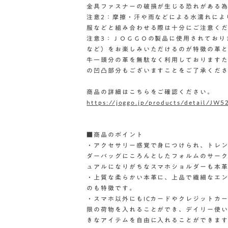
金具ファスナーの破損が生じる恐れがある
注意2：摩擦・汗や雨などによる水濡れによ
服などと組み合わせる際は十分にご注意く
注意3：ＪＯＧＧＯの製品に使用されており
など）をお楽しみいただけるのが特徴の革
牛一頭分の革を無駄なく利用しております
の凹凸部分もございますことをご了承くだ
商品の詳細はこちらをご確認ください。
https://joggo.jp/products/detail/JW5
■商品のポイント
・アクセサリー感覚で身につけられ、トレ
ダーバッグにころんとしたフォルムのサー
ュアルになりがちなスマホショルダーも本
・上質な柔らかい本革に、上品で繊細なエ
のも特徴です。
・スマホ以外にもICカードやクレジットカ
限の荷物を入れることができ、デイリー使
きなアイテムを自由に入れることができま