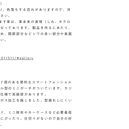
為）
り、色落ちする恐れがありますので、洋
ださい。
ます革は、革本来の表情（しわ、ホクロ
となっております。製品を作るにあたり、
ため、関節部分などシワの多い部分や表面
さい。
2011511/#gallery
ンド感のある便利なスマートフォンショル
クル型のミニポーチがついています。カジ
革仕様で高級感があります。
ンボス加工を施しました。型崩れしにくい
ード、ミニ財布やキーケースなど必要最低
いにぴったり。仕切りがないので自分の好
す。