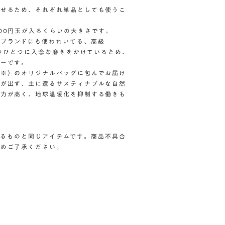
外せるため、それぞれ単品としても使うこ
00円玉が入るくらいの大きさです。
イブランドにも使われいてる、高級
一つひとつに入念な磨きをかけているため、
ナーです。
（※）のオリジナルバッグに包んでお届け
質が出ず、土に還るサスティナブルな自然
収力が高く、地球温暖化を抑制する働きも
しているものと同じアイテムです。商品不具合
予めご了承ください。