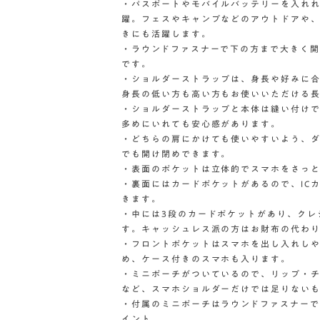
・パスポートやモバイルバッテリーを入れ
躍。フェスやキャンプなどのアウトドアや
きにも活躍します。
・ラウンドファスナーで下の方まで大きく
です。
・ショルダーストラップは、身長や好みに合わ
身長の低い方も高い方もお使いいただける
・ショルダーストラップと本体は縫い付け
多めにいれても安心感があります。
・どちらの肩にかけても使いやすいよう、
でも開け閉めできます。
・表面のポケットは立体的でスマホをさっ
・裏面にはカードポケットがあるので、IC
きます。
・中には3段のカードポケットがあり、クレ
す。キャッシュレス派の方はお財布の代わ
・フロントポケットはスマホを出し入れし
め、ケース付きのスマホも入ります。
・ミニポーチがついているので、リップ・
など、スマホショルダーだけでは足りない
・付属のミニポーチはラウンドファスナー
イント。