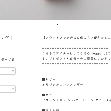
グ |
【アウトドアや旅行のお供にも♪便利なミ
===========================
こちらのアイテムはＪＯＧＧＯ(joggo.j
す。プレゼントや自分へのご褒美にいかが
考欄へご記
===========================
■レザー
オリジナルエンボスレザー
■カラー
ビブラントサン × ハニービー × スカイダ
■商品説明