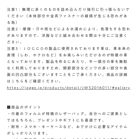
注意1：無理に多くのものを詰め込んだり強引に引っ張らないで
ください（本体部分や金具ファスナーの破損が生じる恐れがあ
る為）
注意2：摩擦・汗や雨などによる水濡れにより、色落ちする恐れ
がありますので、洋服などと組み合わせる際は十分にご注意く
ださい。
注意3：ＪＯＧＧＯの製品に使用されております革は、革本来の
表情（しわ、ホクロなど）をお楽しみいただけるのが特徴の革
となっております。製品を作るにあたり、牛一頭分の革を無駄
なく利用しておりますため、関節部分などシワの多い部分や表
面の凹凸部分もございますことをご了承ください。商品の詳細
はこちらをご確認ください。
https://joggo.jp/products/detail/JW52016011/#gallery
■商品のポイント
・巾着のフォルムが特徴のレザーバッグ。自分へのご褒美とし
てはもちろん、プレゼントやギフトにも最適です。
・財布・スマホ・キーケースなど、おでかけに必要なアイテム
がしっかり入ります。