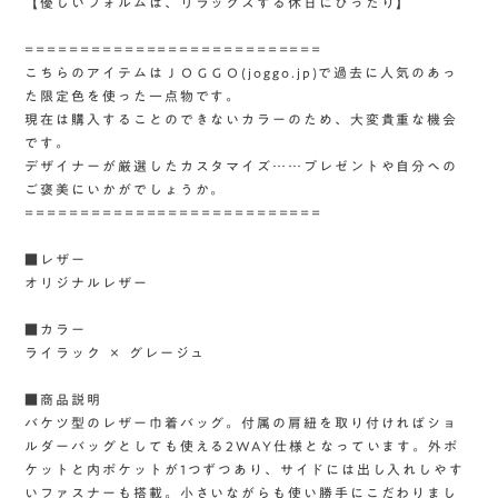
【優しいフォルムは、リラックスする休日にぴったり】
===========================
こちらのアイテムはＪＯＧＧＯ(joggo.jp)で過去に人気のあっ
た限定色を使った一点物です。
現在は購入することのできないカラーのため、大変貴重な機会
です。
デザイナーが厳選したカスタマイズ……プレゼントや自分への
ご褒美にいかがでしょうか。
===========================
■レザー
オリジナルレザー
■カラー
ライラック × グレージュ
■商品説明
バケツ型のレザー巾着バッグ。付属の肩紐を取り付ければショ
ルダーバッグとしても使える2WAY仕様となっています。外ポ
ケットと内ポケットが1つずつあり、サイドには出し入れしやす
いファスナーも搭載。小さいながらも使い勝手にこだわりまし