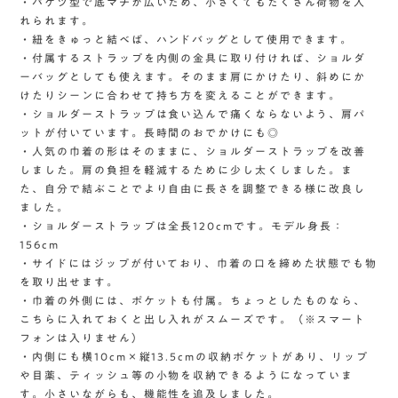
・バケツ型で底マチが広いため、小さくてもたくさん荷物を入
れられます。
・紐をきゅっと結べば、ハンドバッグとして使用できます。
・付属するストラップを内側の金具に取り付ければ、ショルダ
ーバッグとしても使えます。そのまま肩にかけたり、斜めにか
けたりシーンに合わせて持ち方を変えることができます。
・ショルダーストラップは食い込んで痛くならないよう、肩パ
ットが付いています。長時間のおでかけにも◎
・人気の巾着の形はそのままに、ショルダーストラップを改善
しました。肩の負担を軽減するために少し太くしました。ま
た、自分で結ぶことでより自由に長さを調整できる様に改良し
ました。
・ショルダーストラップは全長120cmです。モデル身長：
156cm
・サイドにはジップが付いており、巾着の口を締めた状態でも物
を取り出せます。
・巾着の外側には、ポケットも付属。ちょっとしたものなら、
こちらに入れておくと出し入れがスムーズです。（※スマート
フォンは入りません）
・内側にも横10cm×縦13.5cmの収納ポケットがあり、リップ
や目薬、ティッシュ等の小物を収納できるようになっていま
す。小さいながらも、機能性を追及しました。