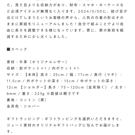
た。見た目よりも収納力があり、財布・スマホ・キーケースな
ど必須アイテムが無理なく入ります。2024/5/30に、結び目が
ほどけてしまうというお客様の声から、人気の巾着の形はその
ままに肩紐をリニューアルしました！自分で結ぶことでより自
由に長さを調整できる様になっています。更に、肩の負担を軽
減するために少し太くしました。
■スペック
素材：牛革（オリジナルレザー）
収納：前ポケット×1 / 内ポケット×1
サイズ：【本体】高さ：25cm / 幅：17cm / 奥行（マチ）：
11.5cm / 外ポケットの深さ：15cm / 中ポケットの深さ：
12cm 【ショルダー】長さ：75〜120cm（金具除く） / 太さ：
6mm / 重さ：225g ※数値は概寸です
裏地：コットン（黒）
金具色：シルバー
ギフトラッピング：ギフトラッピングを選択いただきますと、
ジュート素材のオリジナルギフトバッグに包んでお届けしま
す。