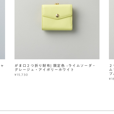
シャ
がま口２つ折り財布| 限定色 -ライムソーダ・
２
グレージュ・アイボリーホワイト
ム
ブ
¥15,730
¥1