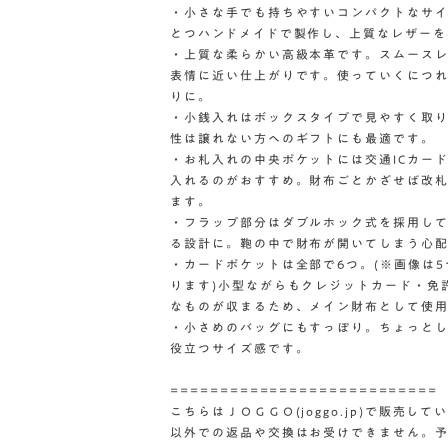
・小さな手でも持ちやすいコンパクトなサ
とつハンドメイドで製作し、上質なレザーを
・上質な柔らかい高級本革です。スムース
表情に近い仕上がりです。使っていくにつ
りに。
・小銭入れはボックスタイプで見やすく取
性は譲れない方へのギフトにも最適です。
・お札入れの中央ポケットには交通ICカー
入れるのがおすすめ。財布ごとかざせば改
ます。
・フラップ部分はダブルホック式を採用し
る設計に。鞄の中で財布が開いてしまう心
・カードポケットは全部で6つ。(※画像は
ります)小型ながらもクレジットカード・免
なものが収まるため、メイン財布として使
・小さめのバッグにもすっぽり。ちょっと
役立つサイズ感です。
===========================
こちらはＪＯＧＧＯ(joggo.jp)で販売
以外での返品や交換はお受けできません。