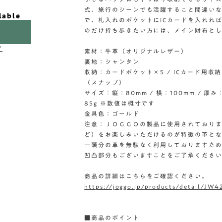
式、旅行のシーンでも活躍すること間違いな
lable
で、札入れのポケットにICカードを入れれ
のだけ持ち歩きたい方には、メイン財布と
け
素材：牛革（オリジナルレザー）
裏地：シャンタン
収納：カードポケット×5 / ICカード用収納
（スナップ）
サイズ：縦：80mm / 横：100mm / 厚み：
85g ※数値は概寸です
金具色：ゴールド
注意：ＪＯＧＧＯの製品に使用されており
ど）をお楽しみいただけるのが特徴の革と
一頭分の革を無駄なく利用しておりますた
凹凸部分もございますことをご了承くださ
商品の詳細はこちらをご確認ください。
https://joggo.jp/products/detail/JW4
■商品のポイント