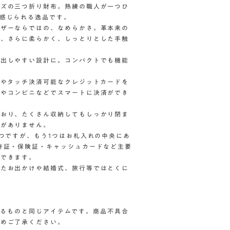
イズの三つ折り財布。熟練の職人が一つひ
感じられる逸品です。
レザーならではの、なめらかさ。革本来の
れ、さらに柔らかく、しっとりとした手触
り出しやすい設計に。コンパクトでも機能
ドやタッチ決済可能なクレジットカードを
札やコンビニなどでスマートに決済ができ
ており、たくさん収納してもしっかり閉ま
配がありません。
5つですが、もう1つはお札入れの中央にあ
許証・保険証・キャッシュカードなど主要
用できます。
したお出かけや結婚式、旅行等ではとくに
しているものと同じアイテムです。商品不具合
予めご了承ください。