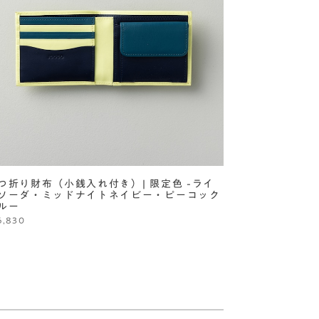
つ折り財布（小銭入れ付き）| 限定色 -ライ
ソーダ・ミッドナイトネイビー・ピーコック
ルー
6,830