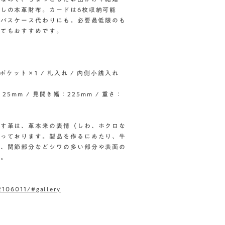
しの本革財布。カードは6枚収納可能
ばパスケース代わりにも。必要最低限のも
してもおすすめです。
ポケット×1 / 札入れ / 内側小銭入れ
25mm / 見開き幅：225mm / 重さ：
ます革は、革本来の表情（しわ、ホクロな
なっております。製品を作るにあたり、牛
め、関節部分などシワの多い部分や表面の
い。
2106011/#gallery