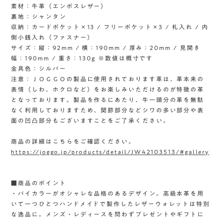
素材：牛革（エンボスレザー）
裏地：シャンタン
収納：カードポケット×13 / フリーポケット×3 / 札入れ / 内
側小銭入れ（ファスナー）
サイズ：縦：92mm / 横：190mm / 厚み：20mm / 見開き
幅：190mm / 重さ：130g ※数値は概寸です
金具色：シルバー
注意：ＪＯＧＧＯの製品に使用されております革は、革本来の
表情（しわ、ホクロなど）をお楽しみいただけるのが特徴の革
となっております。製品を作るにあたり、牛一頭分の革を無駄
なく利用しておりますため、関節部分などシワの多い部分や表
面の凹凸部分もございますことをご了承ください。
商品の詳細はこちらをご確認ください。
https://joggo.jp/products/detail/JW42103513/#gallery
■商品のポイント
・バイカラーがオシャレな品格のあるデザイン。高級本革を用
いて一つひとつハンドメイドで製作したレザーウォレットは特別
な逸品に。メンズ・レディースを問わずプレゼントやギフトに