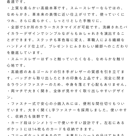
最適です。
・上質な柔らかい高級本革です。スムースレザーならではの、
なめらかさ。革本来の表情に近い仕上がりです。使っていくに
つれ、さらに柔らかく、しっとりとした手触りに。
・全部で5か所のカラーカスタマイズが可能です。洗練されたバ
イカラーデザインでシンプルながらもおしゃれさを演出するこ
とができます。ステッチも革色毎に変え、革職人による繊細な
ハンドメイド仕上げ。プレゼントにふさわしい細部へのこだわり
を徹底しています。
・スムースレザーはずっと触っていたくなる、なめらかな触り
心地です。
・高級感のあるゴールドの引き手がレザーの質感を引き立てま
す。バッグから取り出したときの印象も上品です。完全に閉ま
るラウンドファスナーのため、中身を落とす心配もありません。
・両マチで大きく開き、全体が見やすく取り出しやすいデザイ
ン。
・ファスナー式で安心の小銭入れには、便利な間仕切りもつい
ています。大きく開くL字ファスナーを採用しました。使いやす
く、収納力も抜群です。
・カード段はシンメトリーで使いやすい設計です。左右にある
ポケットには14枚ものカードを収納できます。
・フリーポケットがあるので、大事なレシートや分けておきた