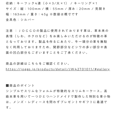
収納：キーフック4連（小×3/大×1） / キーリング×1
サイズ：縦：100mm / 横：55mm / 厚み：20mm / 見開き
幅：163mm / 重さ：45g ※数値は概寸です
金具色：シルバー
注意 ：ＪＯＧＧＯの製品に使用されております革は、革本来の
表情（しわ、ホクロなど）をお楽しみいただけるのが特徴の革
となっております。製品を作るにあたり、牛一頭分の革を無駄
なく利用しておりますため、関節部分などシワの多い部分や表
面の凹凸部分もございますことをご了承ください。
商品の詳細はこちらをご確認ください。
https://joggo.jp/products/detail/JW42701011/#gallery
■商品のポイント
シンプルでスリムなフォルムが特徴的なスリムキーケース。高
級本革を用いて一つひとつハンドメイドで製作した特別な革小物
は、メンズ・レディースを問わずプレゼントやギフトに最適で
す。