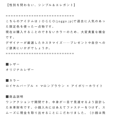
【性別を問わない、シンプル＆エレガント】
===========================
こちらのアイテムはＪＯＧＧＯ(joggo.jp)で過去に人気のあっ
た限定色を使った一点物です。
現在は購入することのできないカラーのため、大変貴重な機会
です。
デザイナーが厳選したカスタマイズ……プレゼントや自分への
ご褒美にいかがでしょうか。
===========================
■レザー
オリジナルレザー
■カラー
ロイヤルパープル × マロンブラウン × アイボリーホワイト
■商品説明
ワンアクションで開閉でき、中身が一目で見渡せるよう設計し
た本革財布です。小銭入れにはあえてファスナーをつけず、ス
ムーズに現金を取り出せることにこだわりました。（小銭は飛