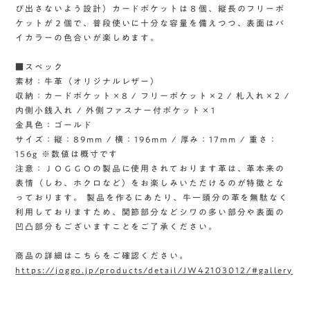
び出さないよう設計）カードポケットは８個、縦長のフリーポ
ケットが２個で、普段使いに十分な容量を備えつつ、表面はバ
イカラーの色合いが楽しめます。
■スペック
素材：牛革（オリジナルレザー）
収納：カードポケット×8 / フリーポケット×2 / 札入れ×2 /
内側小銭入れ / 外側ファスナー付ポケット×1
金具色：ゴールド
サイズ：縦：89mm / 横：196mm / 厚み：17mm / 重さ：
156g ※数値は概寸です
注意：ＪＯＧＧＯの製品に使用されております革は、革本来の
表情（しわ、ホクロなど）をお楽しみいただけるのが特徴とな
っております。 製品を作るにあたり、牛一頭分の革を無駄なく
利用しておりますため、関節部分などシワの多い部分や表面の
凹凸部分もございますことをご了承ください。
商品の詳細はこちらをご確認ください。
https://joggo.jp/products/detail/JW42103012/#gallery