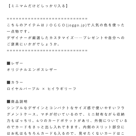
【ミニマムだけどしっかり入る】
===========================
こちらのアイテムはＪＯＧＧＯ(joggo.jp)で人気の色を使った
一点物です。
デザイナーが厳選したカスタマイズ……プレゼントや自分への
ご褒美にいかがでしょうか。
===========================
■レザー
オリジナルエンボスレザー
■カラー
ロイヤルパープル × ヒイラギリーフ
■商品説明
シンプルなデザインとコンパクトなサイズ感で使いやすいフラ
グメントケース。マチが付いているので、ミニ財布ながら収納
力もばっちり。4つのカードポケットがあり、外側についている
のでカードをさっと出し入れできます。内側のスリット部分に
はお札はもちろんカードも入るので、見せたくないカードはこ