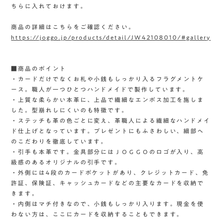
ちらに入れておけます。
商品の詳細はこちらをご確認ください。
https://joggo.jp/products/detail/JW42108010/#gallery
■商品のポイント
・カードだけでなくお札や小銭もしっかり入るフラグメントケ
ース。職人が一つひとつハンドメイドで製作しています。
・上質な柔らかい本革に、上品で繊細なエンボス加工を施しま
した。型崩れしにくいのも特徴です。
・ステッチも革の色ごとに変え、革職人による繊細なハンドメイ
ド仕上げとなっています。プレゼントにもふさわしい、細部へ
のこだわりを徹底しています。
・引手も本革です。金具部分にはＪＯＧＧＯのロゴが入り、高
級感のあるオリジナルの引手です。
・外側には4段のカードポケットがあり、クレジットカード、免
許証、保険証、キャッシュカードなどの主要なカードを収納で
きます。
・内側はマチ付きなので、小銭もしっかり入ります。現金を使
わない方は、ここにカードを収納することもできます。