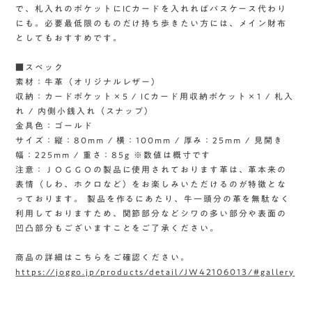
で、札入れのポケットにICカードを入れればパスケース代わり
にも。必要最低限のものだけ持ち歩きたい方には、メイン財布
としてもおすすめです。
■スペック
素材：牛革（オリジナルレザー）
収納：カードポケット×5 / ICカード用収納ポケット×1 / 札入
れ / 内側小銭入れ（スナップ）
金具色：ゴールド
サイズ：縦：80mm / 横：100mm / 厚み：25mm / 見開き
幅：225mm / 重さ：85g ※数値は概寸です
注意：ＪＯＧＧＯの製品に使用されております革は、革本来の
表情（しわ、ホクロなど）をお楽しみいただけるのが特徴とな
っております。 製品を作るにあたり、牛一頭分の革を無駄なく
利用しておりますため、関節部分などシワの多い部分や表面の
凹凸部分もございますことをご了承ください。
商品の詳細はこちらをご確認ください。
https://joggo.jp/products/detail/JW42106013/#gallery