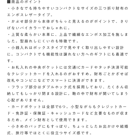
■商品のポイント
・小さなでも持ちやすいコンパクトなサイズの三つ折り財布の
エンボスレザータイプ。
・かぶせ部分から本体がちらっと見えるのがポイントで、さり
げないバイカラーでおしゃれに。
・上質な柔らかい本革に、上品で繊細なエンボス加工を施しま
した。型崩れしにくいのも特徴です。
・小銭入れはボックスタイプで見やすく取り出しやすい設計
に。コンパクトでも機能性は譲れない方へのギフトにも最適で
す。
・お札入れの中央ポケットには交通ICカードやタッチ決済可能
なクレジットカードを入れるのがおすすめ。財布ごとかざせば
改札やコンビニなどでスマートに決済ができます。
・フラップ部分はダブルホック式を採用しており、たくさん収
納してもしっかり閉まる設計に。鞄の中で財布が開いてしまう
心配がありません。
・カードポケットは全部で6つ。小型ながらもクレジットカー
ド・免許証・保険証・キャッシュカードなど主要なものが収ま
るため、メイン財布として使用できます。
・小さめのバッグにもすっぽり。ちょっとしたお出かけや結婚
式、旅行等ではとくに役立つサイズ感です。