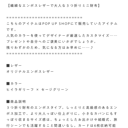
【繊細なエンボスレザーで大人な３つ折りミニ財布】
===========================
こちらのアイテムはPOP UP SHOPにて販売していたアイテム
です。
人気のカラーを使ってデザイナーが厳選したカスタマイズ……
プレゼントや自分へのご褒美にいかがでしょうか。
残りわずかのため、気になる方はお早めに……♪
===========================
■レザー
オリジナルエンボスレザー
■カラー
ヒイラギリーフ × セージグリーン
■商品説明
３つ折り財布のエンボスタイプ。しっとりと高級感のあるエン
ボス加工で、より大人っぽい仕上がりに。小さなカバンにもす
っぽり収まるサイズ感は、ちょっとしたお出かけや結婚式、旅
行シーンでも活躍すること間違いなし。カードは6枚収納可能