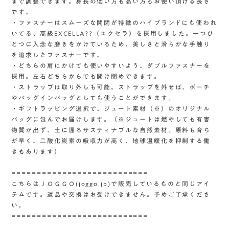
まで調整できます。身長の低い方も高い方もお使い頂ける長さ
です。
・ファスナーはスムーズな開閉が特徴のハイブランドにも使われ
いてる、高級EXCELLA??（エクセラ）を採用しました。一つひ
とつに入念な磨きをかけているため、美しさと滑らかな手触り
を追求したファスナーです。
・どちらの肩にかけても使いやすいよう、ダブルファスナーを
採用。左右どちらからでも開け閉めできます。
・ストラップは取り外しも可能。ストラップを外せば、ポーチ
やバッグインバッグとしても使うことができます。
・ギフトラッピング選択で、ジュート素材（※）のオリジナル
バッグに包んでお届けします。（※ジュートは燃やしても有害
物質が出ず、土に還るサスティナブルな自然素材。原料も育ち
が早く、二酸化炭素の吸収力が高く、地球温暖化を抑制する働
きもあります）
===========================
こちらはＪＯＧＧＯ(joggo.jp)で販売しているものと同じアイ
テムです。返品や交換はお受けできません。予めご了承くださ
い。
===========================