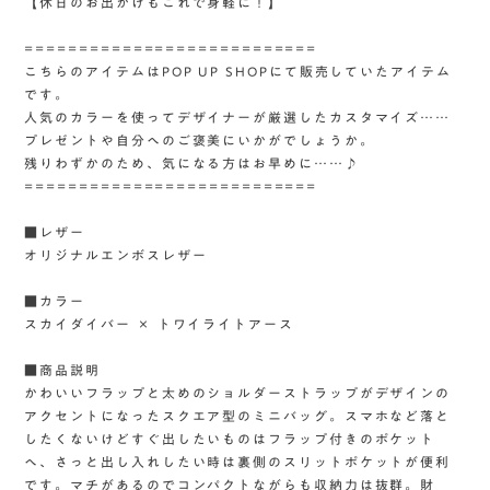
【休日のお出かけもこれで身軽に！】
===========================
こちらのアイテムはPOP UP SHOPにて販売していたアイテム
です。
人気のカラーを使ってデザイナーが厳選したカスタマイズ……
プレゼントや自分へのご褒美にいかがでしょうか。
残りわずかのため、気になる方はお早めに……♪
===========================
■レザー
オリジナルエンボスレザー
■カラー
スカイダイバー × トワイライトアース
■商品説明
かわいいフラップと太めのショルダーストラップがデザインの
アクセントになったスクエア型のミニバッグ。スマホなど落と
したくないけどすぐ出したいものはフラップ付きのポケット
へ、さっと出し入れしたい時は裏側のスリットポケットが便利
です。マチがあるのでコンパクトながらも収納力は抜群。財