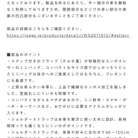
となっております。製品を作るにあたり、牛一頭分の革を無駄
なく利用しておりますため、関節部分などシワの多い部分や表
面の凹凸部分もございますことをご了承ください。
商品の詳細はこちらをご確認ください。
https://joggo.jp/products/detail/JW52011012/#gallery
■商品のポイント
・スナップ付きのフラップ（かぶせ蓋）が特徴的なエンボスレ
ザーのミニバッグ。コンパクトなサイズ感で少しかっちりとし
たミニバッグは自分へのご褒美としてはもちろん、プレゼント
にも最適です。
・上質な柔らかい本革に、上品で繊細なエンボス加工を施しま
した。型崩れしにくいのも特徴です。
・コンパクトながらもマチがあるので、ミニ財布・スマホ・ポ
ーチ・キーケースなど、おでかけに必要なアイテムがしっかり
入ります。
・ショルダーストラップは本革を贅沢に使い太めに設計。長時
間持っても痛くなりにくいのがポイントです。
・ショルダーストラップは、身長や好みに合わせて60〜120cm