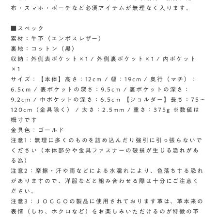
布・スマホ・ポーチなど必須アイテムが無理なく入ります。
■スペック
素材：牛革（エンボスレザー）
裏地：コットン（黒）
収納：外側表ポケット×1 / 外側裏ポケット×1 / 内ポケット
×1
サイズ：【本体】高さ：12cm / 幅：19cm / 奥行（マチ）：
6.5cm / 表ポケットの深さ：9.5cm / 裏ポケットの深さ：
9.2cm / 中ポケットの深さ：6.5cm 【ショルダー】長さ：75〜
120cm（金具除く） / 太さ：2.5mm / 重さ：375g ※数値は
概寸です
金具色：ゴールド
注意1：無理に多くのものを詰め込んだり強引に引っ張らないで
ください（本体部分や金具ファスナーの破損が生じる恐れがあ
る為）
注意2：摩擦・汗や雨などによる水濡れにより、色落ちする恐れ
がありますので、洋服などと組み合わせる際は十分にご注意く
ださい。
注意3：ＪＯＧＧＯの製品に使用されております革は、革本来の
表情（しわ、ホクロなど）をお楽しみいただけるのが特徴の革