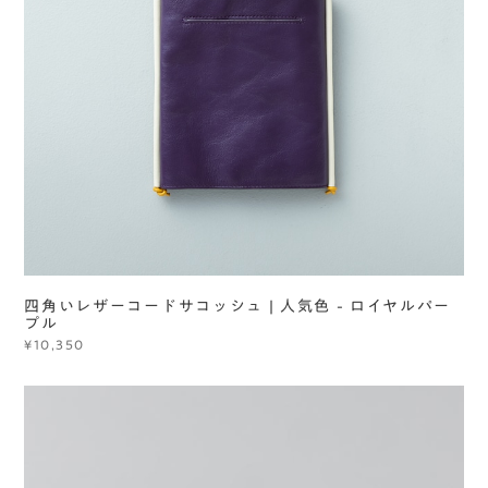
四角いレザーコードサコッシュ | 人気色 - ロイヤルパー
プル
¥10,350